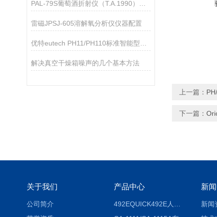
PAL-79S葡萄酒折射仪（T.A.1990）应用指导
雷磁JPSJ-605溶解氧分析仪仪器配置
优特eutech PH11/PH110标准智能型PH计
解决真空干燥箱噪声的几个基本方法
上一篇：
PH
下一篇：
Or
关于我们
产品中心
新闻
公司简介
492EQUICK492E人体综合测试仪
新闻