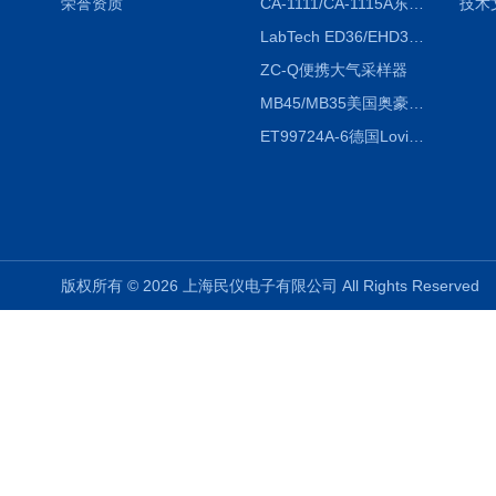
荣誉资质
CA-1111/CA-1115A东京理化EYELA CA-1111/CA-1115A冷却水循环装置
技术
LabTech ED36/EHD36智能电热消解仪ED36/EHD36
ZC-Q便携大气采样器
MB45/MB35美国奥豪斯OHAUS MB45/MB35卤素红外水分测定仪
ET99724A-6德国Lovibond ET99724A-6微电脑BOD测定仪
版权所有 © 2026 上海民仪电子有限公司 All Rights Reserve