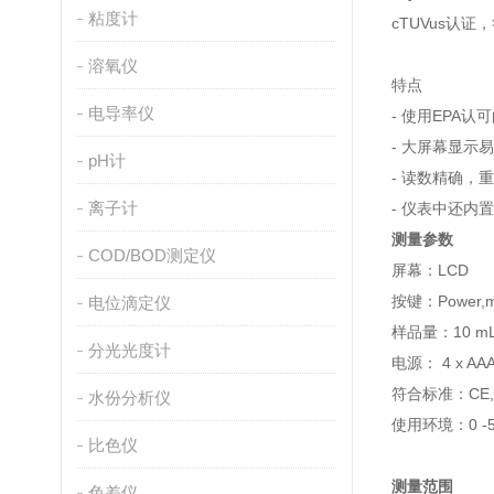
粘度计
cTUVus认
溶氧仪
特点
电导率仪
- 使用EPA
- 大屏幕显示
pH计
- 读数精确，
离子计
- 仪表中还内
测量参数
COD/BOD测定仪
屏幕：LCD
按键：Power,mo
电位滴定仪
样品量：10 m
分光光度计
电源： 4 x 
符合标准：CE, T
水份分析仪
使用环境：0 -
比色仪
测量范围
色差仪