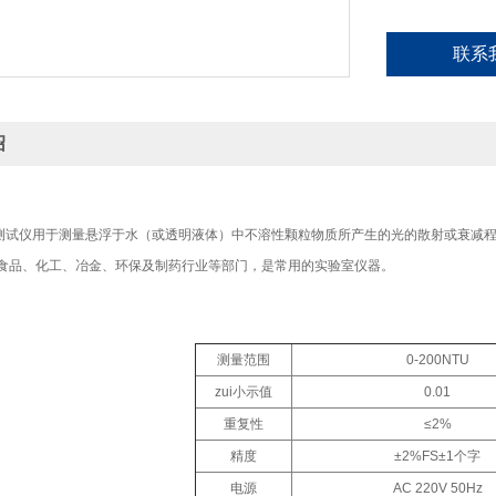
联系
绍
2浊度测试仪用于测量悬浮于水（或透明液体）中不溶性颗粒物质所产生的光的散射或衰
食品、化工、冶金、环保及制药行业等部门，是常用的实验室仪器。
测量范围
0-200NTU
zui小示值
0.01
重复性
≤2%
精度
±2%FS±1个字
电源
AC 220V 50Hz