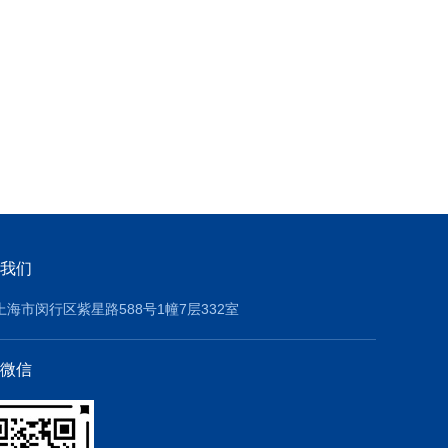
我们
上海市闵行区紫星路588号1幢7层332室
微信