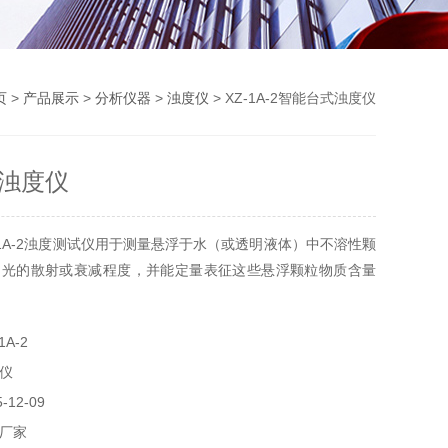
页
>
产品展示
>
分析仪器
>
浊度仪
> XZ-1A-2智能台式浊度仪
浊度仪
-1A-2浊度测试仪用于测量悬浮于水（或透明液体）中不溶性颗
的光的散射或衰减程度，并能定量表征这些悬浮颗粒物质含量
A-2
仪
12-09
厂家