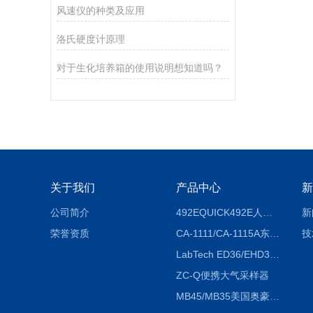
风速仪的种类及应用
洛氏硬度计原理
对于生化培养箱的使用说明想知道吗？
关于我们
产品中心
新
公司简介
492EQUICK492E人体综合测试仪
新
荣誉资质
CA-1111/CA-1115A东京理化EYELA CA-1111/CA-1115A冷却水循环装置
技
LabTech ED36/EHD36智能电热消解仪ED36/EHD36
ZC-Q便携大气采样器
MB45/MB35美国奥豪斯OHAUS MB45/MB35卤素红外水分测定仪