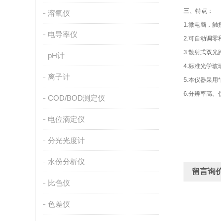
三、特点：
溶氧仪
1.微电脑，
电导率仪
2.可自动调零
3.散射式双
pH计
4.标准光学
离子计
5.本仪器采用
6.分辨率高。
COD/BOD测定仪
电位滴定仪
分光光度计
水份分析仪
留言询
比色仪
色差仪