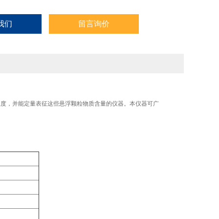
我们
留言询价
减程度，并能定量表征这些悬浮颗粒物质含量的仪器。本仪器可广