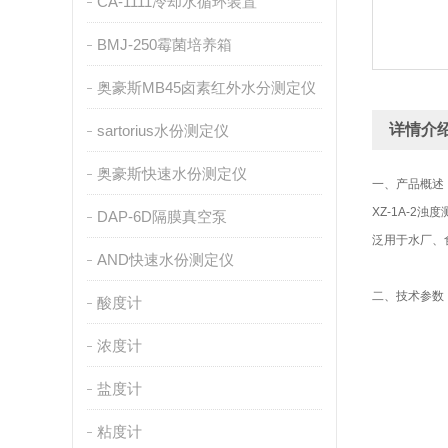
CA-1111冷却水循环装置
BMJ-250霉菌培养箱
奥豪斯MB45卤素红外水分测定仪
详情介
sartorius水份测定仪
奥豪斯快速水份测定仪
一、产品概述
XZ-1A-
DAP-6D隔膜真空泵
泛用于水厂、
AND快速水份测定仪
二、技术参数
酸度计
浓度计
盐度计
粘度计