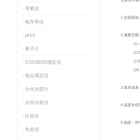
主要技术
溶氧仪
1.仪器级别
电导率仪
pH计
2.测量范围
（0～19
离子计
（0.200
（2.0～
COD/BOD测定仪
（20.0～
电位滴定仪
3.基本误差
分光光度计
水份分析仪
4.温度补偿
比色仪
5.电源：9
色差仪