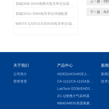
上一篇：
DD
雷磁DDB-303A便携式电导率仪仪器配置
下一篇：
RJ
雷磁DDSJ-308A电导率仪详细配置
BANTE 520/531/530/540电导率仪/温度计技术参数
关于我们
产品中心
新闻
公司简介
492EQUICK492E人体综合测试仪
新闻
荣誉资质
CA-1111/CA-1115A东京理化EYELA CA-1111/CA-1115A冷却水循环装置
技术
LabTech ED36/EHD36智能电热消解仪ED36/EHD36
ZC-Q便携大气采样器
MB45/MB35美国奥豪斯OHAUS MB45/MB35卤素红外水分测定仪