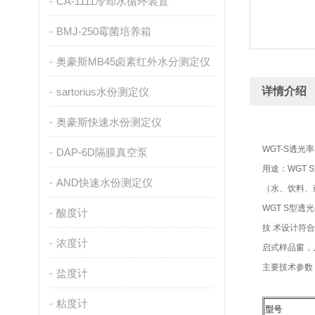
CA-1111冷却水循环装置
BMJ-250霉菌培养箱
奥豪斯MB45卤素红外水分测定仪
详情介绍
sartorius水份测定仪
奥豪斯快速水份测定仪
WGT-S透
DAP-6D隔膜真空泵
用途：WGT
AND快速水份测定仪
（水、饮料、
WGT S型
酸度计
技 术设计符合
浓度计
启式样品窗，
主要技术参数
盐度计
粘度计
型号