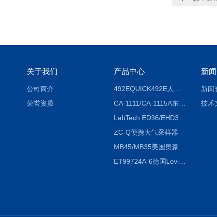
关于我们
产品中心
新闻
公司简介
492EQUICK492E人体综合测试仪
新闻
荣誉资质
CA-1111/CA-1115A东京理化EYELA CA-1111/CA-1115A冷却水循环装置
技术
LabTech ED36/EHD36智能电热消解仪ED36/EHD36
ZC-Q便携大气采样器
MB45/MB35美国奥豪斯OHAUS MB45/MB35卤素红外水分测定仪
ET99724A-6德国Lovibond ET99724A-6微电脑BOD测定仪