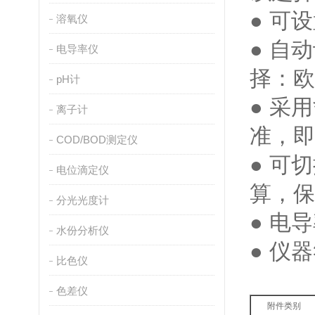
● 可
溶氧仪
● 自
电导率仪
择：
pH计
● 采
离子计
准，即可
COD/BOD测定仪
● 可
电位滴定仪
算，
分光光度计
● 电
水份分析仪
● 仪
比色仪
色差仪
附件类别