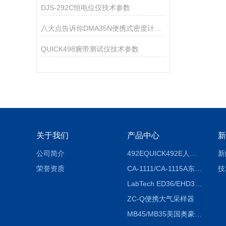
DJS-292C恒电位仪技术参数
八大点告诉你DMA35N便携式密度计是多么的优秀
QUICK498腕带测试仪技术参数
关于我们
产品中心
新
公司简介
492EQUICK492E人体综合测试仪
新
荣誉资质
CA-1111/CA-1115A东京理化EYELA CA-1111/CA-1115A冷却水循环装置
技
LabTech ED36/EHD36智能电热消解仪ED36/EHD36
ZC-Q便携大气采样器
MB45/MB35美国奥豪斯OHAUS MB45/MB35卤素红外水分测定仪