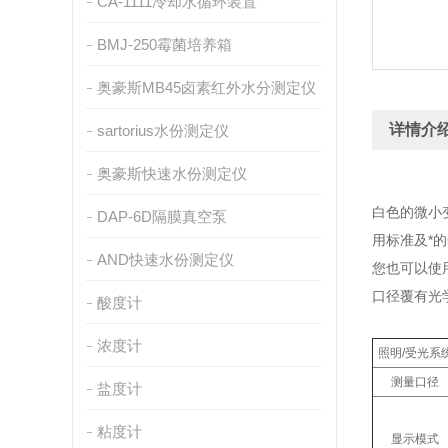
CA-1111冷却水循环装置
BMJ-250霉菌培养箱
奥豪斯MB45卤素红外水分测定仪
详情介
sartorius水份测定仪
奥豪斯快速水份测定仪
白色的微小
DAP-6D隔膜真空泵
用标准及*的
AND快速水份测定仪
您也可以使用
口径覆有光
酸度计
浓度计
照明/受光系
测量口径
盐度计
粘度计
显示模式