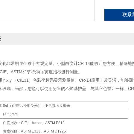
联系
绍
变化非常明显但难于客观定量。小型白度计CR-14能够让您方便、精确地
CIE、ASTM和亨特尔白/黄度指标进行测量。
Y x y （CIE31）色彩坐标系显示测量值。CR-14应用非常灵活，能
学玻璃，当然，您也可以使用另售的乙烯基护盖。与其它色差计一样，CR
统
8/d（8°照明/漫射受光），不含镜面反射光
约Φ8mm
白度指数：CIE、Hunter、ASTM E313
黄度指数：ASTM E313、ASTM D1925