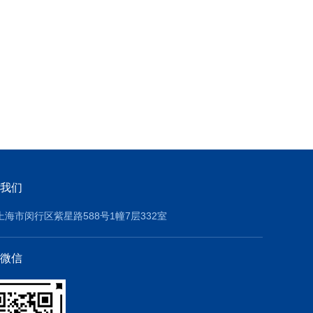
我们
上海市闵行区紫星路588号1幢7层332室
微信