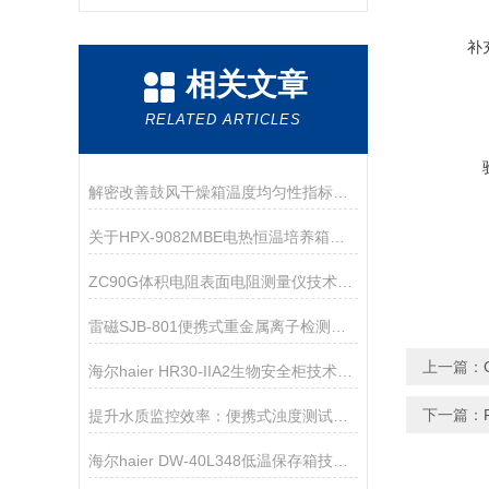
补
相关文章
RELATED ARTICLES
解密改善鼓风干燥箱温度均匀性指标的方法
关于HPX-9082MBE电热恒温培养箱的保养，你有什么建议呢？
ZC90G体积电阻表面电阻测量仪技术参数
雷磁SJB-801便携式重金属离子检测箱仪器配置
上一篇：
海尔haier HR30-IIA2生物安全柜技术资料
下一篇：
提升水质监控效率：便携式浊度测试仪的多功能应用
海尔haier DW-40L348低温保存箱技术资料