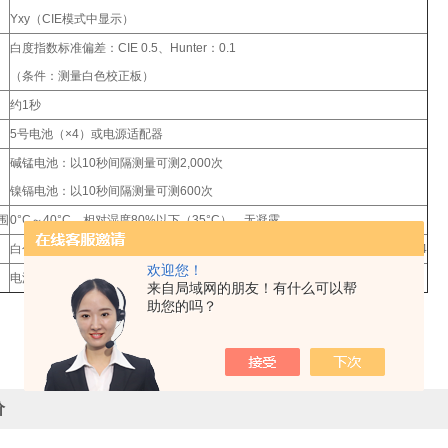
Yxy（CIE模式中显示）
白度指数标准偏差：CIE 0.5、Hunter：0.1
（条件：测量白色校正板）
约1秒
5号电池（×4）或电源适配器
碱锰电池：以10秒间隔测量可测2,000次
镍镉电池：以10秒间隔测量可测600次
围
0°C～40°C，相对湿度80%以下（35°C），无凝露
白色校正板CR-A74，软包CR-A68，保护盖CR-A79，腕带CR-73，5号电池×4
欢迎您！
电源适配器AC-A308，打印机连接线CR-A75，防尘套CR-A80
来自局域网的朋友！有什么可以帮
助您的吗？
价