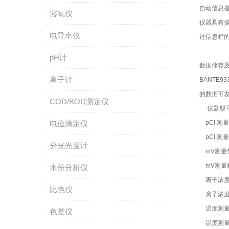
自动信息提
溶氧仪
仪器具有操
电导率仪
过信息栏的
pH计
数据储存及
离子计
BANTE
的数据可发
COD/BOD测定仪
仪器型号
电位滴定仪
pCl 测量
pCl 测量
分光光度计
mV测量范
mV测量精
水份分析仪
离子浓度测
比色仪
离子浓度
温度测量范围
色差仪
温度测量精度