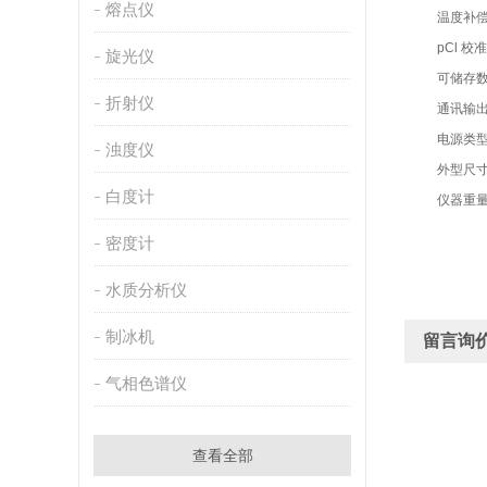
熔点仪
温度补偿范围
pCl 校准点
旋光仪
可储存数
折射仪
通讯输出
电源类型 9
浊度仪
外型尺寸 
白度计
仪器重量 
密度计
水质分析仪
制冰机
留言询
气相色谱仪
查看全部