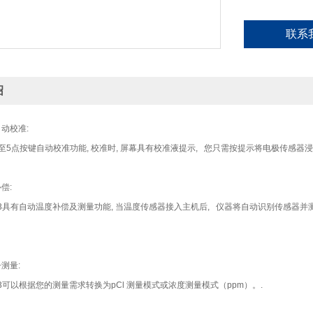
联系
绍
动校准:
至5点按键自动校准功能, 校准时, 屏幕具有校准液提示, 您只需按提示将电极传感器浸
偿:
933具有自动温度补偿及测量功能, 当温度传感器接入主机后, 仪器将自动识别传感器
测量:
933可以根据您的测量需求转换为pCl 测量模式或浓度测量模式（ppm）。.