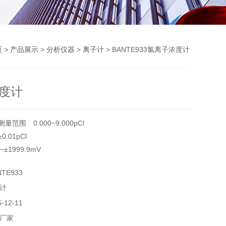
页
>
产品展示
>
分析仪器
>
离子计
> BANTE933氯离子浓度计
度计
测量范围 0.000~9.000pCl
0.01pCl
±1999.9mV
0.2mV
TE933
计
12-11
厂家