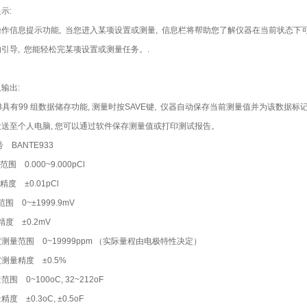
示:
作信息提示功能, 当您进入某项设置或测量, 信息栏将帮助您了解仪器在当前状态下
引导, 您能轻松完某项设置或测量任务。.
输出:
933具有99 组数据储存功能, 测量时按SAVE键, 仪器自动保存当前测量值并为该数据标
送至个人电脑, 您可以通过软件保存测量值或打印测试报告。
 BANTE933
范围 0.000~9.000pCl
精度 ±0.01pCl
围 0~±1999.9mV
度 ±0.2mV
量范围 0~19999ppm （实际量程由电极特性决定）
测量精度 ±0.5%
 0~100oC, 32~212oF
 ±0.3oC, ±0.5oF