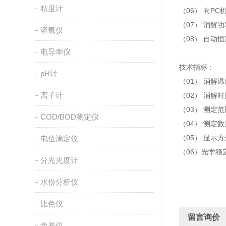
粘度计
（06） 向P
（07） 消解
溶氧仪
（08） 自
电导率仪
技术指标：
pH计
（01） 消解温度
离子计
（02） 消解
（03） 测定范围
COD/BOD测定仪
（04） 测定
（05） 显示方
电位滴定仪
（06）光学稳定性
分光光度计
水份分析仪
比色仪
留言询价
色差仪