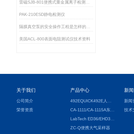
雷磁SJB-801便携式重金属离子检测箱仪器配置
PAK-210ESD静电检测仪
隔膜真空泵的安全操作工程是怎样的呢？
美国ACL-800表面电阻测试仪技术资料
关于我们
产品中心
新闻
公司简介
492EQUICK492E人体综合测试仪
新闻
荣誉资质
CA-1111/CA-1115A东京理化EYELA CA-1111/CA-1115A冷却水循环装置
技术
LabTech ED36/EHD36智能电热消解仪ED36/EHD36
ZC-Q便携大气采样器