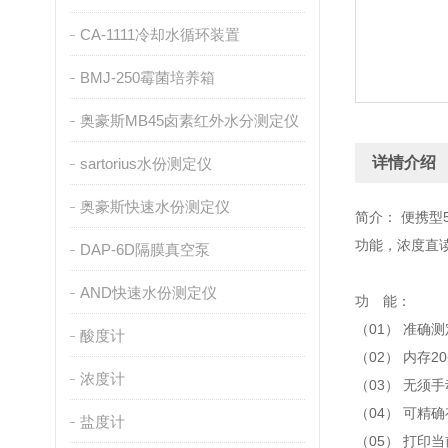
CA-1111冷却水循环装置
BMJ-250霉菌培养箱
奥豪斯MB45卤素红外水分测定仪
详情介绍
sartorius水份测定仪
奥豪斯快速水份测定仪
简介： 便携
功能，浓度直
DAP-6D隔膜真空泵
AND快速水份测定仪
功 能：
（01） 准确
酸度计
（02） 内存
浓度计
（03） 无须
（04） 可精
盐度计
（05） 打印