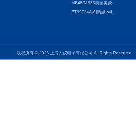
MB45/MB35美国奥豪斯OHAUS MB45/MB35卤素红外水分测定仪
ET99724A-6德国Lovibond ET99724A-6微电脑BOD测定仪
版权所有 © 2026 上海民仪电子有限公司 All Rights Reserve