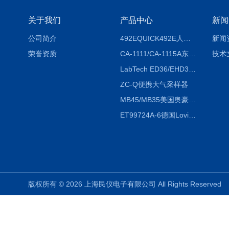
关于我们
产品中心
新闻
公司简介
492EQUICK492E人体综合测试仪
新闻
荣誉资质
CA-1111/CA-1115A东京理化EYELA CA-1111/CA-1115A冷却水循环装置
技术
LabTech ED36/EHD36智能电热消解仪ED36/EHD36
ZC-Q便携大气采样器
MB45/MB35美国奥豪斯OHAUS MB45/MB35卤素红外水分测定仪
ET99724A-6德国Lovibond ET99724A-6微电脑BOD测定仪
版权所有 © 2026 上海民仪电子有限公司 All Rights Reserve