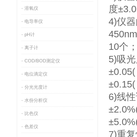
度±3
溶氧仪
4)仪
电导率仪
450n
pH计
10个
离子计
5)吸光
COD/BOD测定仪
±0.05
电位滴定仪
±0.15
分光光度计
6)线性误
水份分析仪
±2.0%
比色仪
±5.0%
色差仪
7)重复