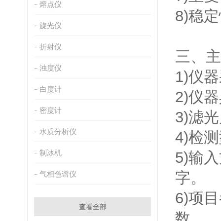
熔点仪
8)稳定
旋光仪
折射仪
三、
浊度仪
1)仪
白度计
2)仪
密度计
3)滤
水质分析仪
4)检
制冰机
5)输
字。
气相色谱仪
6)项
查看全部
数。