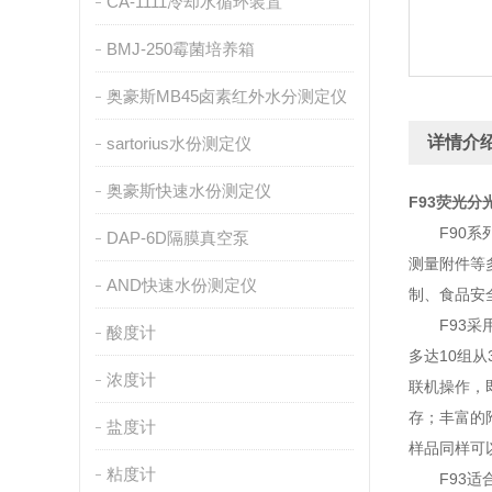
CA-1111冷却水循环装置
BMJ-250霉菌培养箱
奥豪斯MB45卤素红外水分测定仪
详情介
sartorius水份测定仪
奥豪斯快速水份测定仪
F93荧光分
F90系列
DAP-6D隔膜真空泵
测量附件等
AND快速水份测定仪
制、食品安
F93采用
酸度计
多达10组
浓度计
联机操作，
存；丰富的
盐度计
样品同样可
粘度计
F93适合