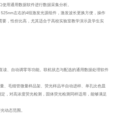
口使用通用数据软件进行数据采集分析。
m、525nm左右的4组激发光源组件，激发波长更换方便，操作
需要，性价比高，尤其适合于高校实验室教学演示及学生实
度直读、自动调零等功能。联机状态与配选的通用数据处理软件
光测量、毛细管微量样品架、荧光样品半自动进样、单孔比色皿
测定，对高浓度荧光检测，固体荧光检测同样适用，能够满足
荧光动态范围。