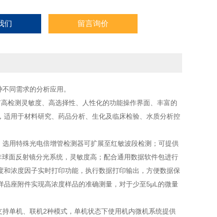
我们
留言询价
种不同需求的分析应用。
有高检测灵敏度、高选择性、人性化的功能操作界面、丰富的
，适用于材料研究、药品分析、生化及临床检验、水质分析控
，选用特殊光电倍增管检测器可扩展至红敏波段检测；可提供
孔径非球面反射镜分光系统，灵敏度高；配合通用数据软件包进行
度和浓度因子实时打印功能，执行数据打印输出，方便数据保
品座附件实现高浓度样品的准确测量，对于少至5μL的微量
持单机、联机2种模式，单机状态下使用机内微机系统提供