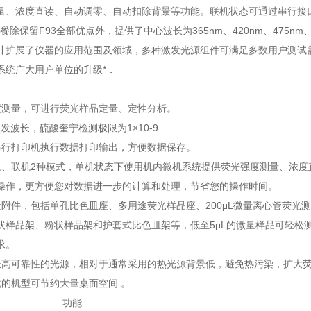
量、浓度直读、自动调零、自动扣除背景等功能。联机状态可通过串行接
除保留F93全部优点外，提供了中心波长为365nm、420nm、475n
计扩展了仪器的应用范围及领域，多种激发光源组件可满足多数用户测试
系统广大用户单位的升级*．
度测量，可进行荧光样品定量、定性分析。
m激发波长，硫酸奎宁检测极限为1×10-9
串行打印机执行数据打印输出，方便数据保存。
机、联机2种模式，单机状态下使用机内微机系统提供荧光强度测量、浓
操作，更方便您对数据进一步的计算和处理，节省您的操作时间。
量附件，包括单孔比色皿座、多用途荧光样品座、200μL微量离心管荧
状样品架、粉状样品架和护套式比色皿架等，低至5μL的微量样品可轻松
求。
长高可靠性的光源，相对于通常采用的热光源背景低，避免热污染，扩大
珑的机型可节约大量桌面空间 。
量附件 功能