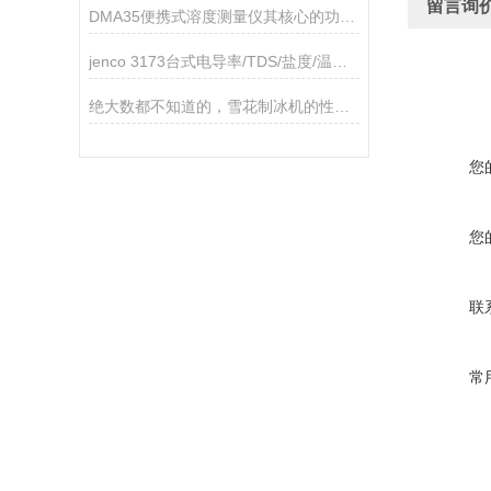
留言询
DMA35便携式溶度测量仪其核心的功能如下
jenco 3173台式电导率/TDS/盐度/温度测试仪
绝大数都不知道的，雪花制冰机的性能特征！
您
您
联
常