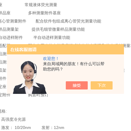
池座 常规液体荧光测量
光样品座 多种测量附件基座
微量离心管测量附件 配合软件包组成离心管荧光测量功能
量样品测量架 提供毛细管微量样品测量功能
半自动进样附件 半自动进样测量功能
皿适配器 配合多用途荧光样品座组成液体荧光测量和荧光反射测量
样品测量架 配合多用途荧光样品座组成膜状样品荧光测量功能
欢迎您！
样品测量架 配合多用途荧光样品座组成粉状样品荧光测量功能
来自局域网的朋友！有什么可以帮
助您的吗？
色皿架 配合多用途荧光样品座组成护套式比色皿荧光测量功能
通池附件 购置时预订
光测定座 购置时预订
测定附件 购置时预订
格:
 高强度冷光源
激发： 10/20nm 发射：12nm