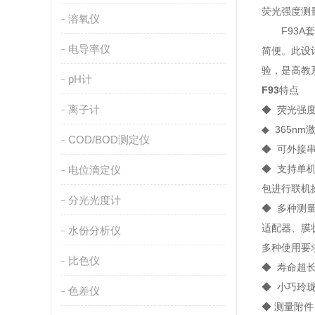
荧光强度测
溶氧仪
F93A套餐
电导率仪
简便。此设
验，是高教
pH计
F93
特点
离子计
◆ 荧光强
◆ 365n
COD/BOD测定仪
◆ 可外接
◆ 支持单
电位滴定仪
包进行联机
分光光度计
◆ 多种测
适配器、膜
水份分析仪
多种使用要
比色仪
◆ 寿命超
◆ 小巧玲
色差仪
◆ 测