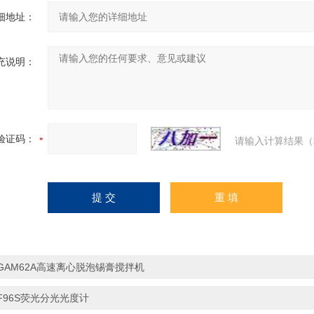
细地址：
充说明：
验证码：
请输入计算结果（
GAM62A高速离心脱泡锡膏搅拌机
F96S荧光分光光度计