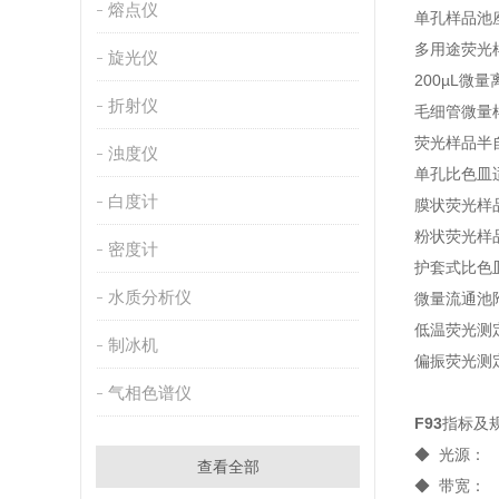
熔点仪
单孔样品
多用途荧
旋光仪
200µL
折射仪
毛细管微
荧光样品
浊度仪
单孔比色
白度计
膜状荧光
粉状荧光
密度计
护套式比
水质分析仪
微量流
低温荧
制冰机
偏振荧光
气相色谱仪
F93
指标及规
◆ 光源：
查看全部
◆ 带宽： 