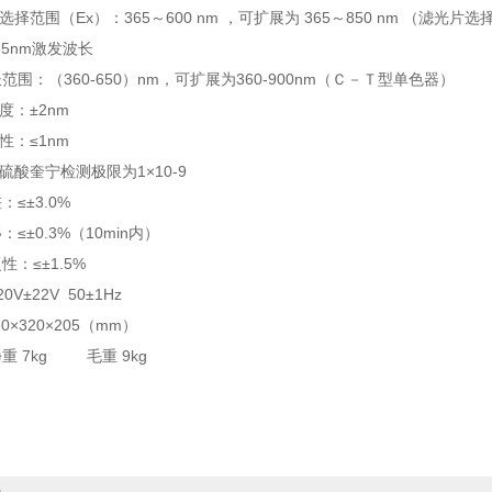
择范围（Ex）：365～600 nm ，可扩展为 365～850 nm （滤光片选
65nm激发波长
范围：（360-650）nm，可扩展为360-900nm（Ｃ－Ｔ型单色器）
度：±2nm
性：≤1nm
硫酸奎宁检测极限为1×10-9
≤±3.0%
≤±0.3%（10min内）
性：≤±1.5%
V±22V 50±1Hz
0×320×205（mm）
重 7kg 毛重 9kg