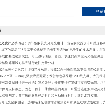
联系
绍
光光度计
是手动波长调节型的荧光分光光度计，出色的仪器设计可满足各
旗下的新品F93是基于经典稳定的光学系统与的电子学的技术发展，具
多功能基础检测仪器。可以进行便捷、舒适、快速的高精度荧光强度测量
全检测等领域对样品进行定性定量分析。
冷光源和更换式干涉滤光片系统，接收器采用高性能光电倍增管检测器
从365nm至525nm的激发应用配置；发射单色器采用1200线光栅、大
即可对数据进行进一步的计算和处理；外接串行打印机可支持荧光值、浓
附件可支持液态、固态、粉末、薄膜样品的测量，可通过选配多用途荧光样
以精确测定，并可选配微量样品附件和自动进样附件，满足多种应用。
可见光区的测定，选用特殊光电倍增管检测器可扩展至红敏波段检测；支