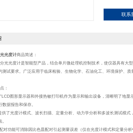
联系
绍
分光光度计
商品简述：
可见分光光度计是智能型产品，结合单片微处理机控制技术，使仪器具有大
的测试要求。广泛应用于临床检验、生物化学、石油化工、环境保护、质
点：
用5”LCD图形显示器和外接热敏打印机作为显示和输出设备，清晰明了地
行数据报告和保存。
法提供了光度计模式、波长扫描、定量分析、动力学分析和多波长测试模式
法。
色皿配对功能可消除因比色皿配对引起测量误差（仅在光度计模式和定量分析