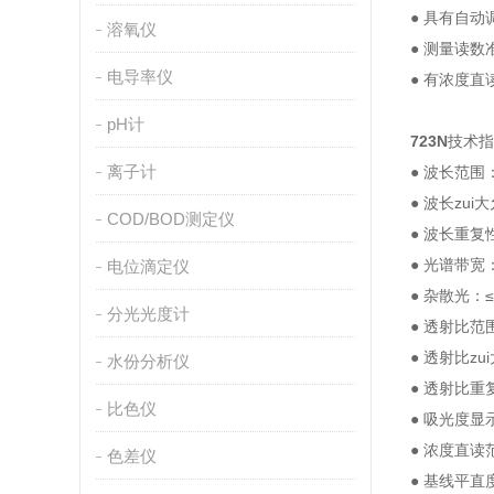
● 具有自动
溶氧仪
● 测量读
电导率仪
● 有浓度
pH计
723N
技术指
离子计
● 波长范围：
● 波长zui
COD/BOD测定仪
● 波长重复性
● 光谱带宽
电位滴定仪
● 杂散光：≤
分光光度计
● 透射比范围
● 透射比zu
水份分析仪
● 透射比重
比色仪
● 吸光度显示
● 浓度直读范
色差仪
● 基线平直度