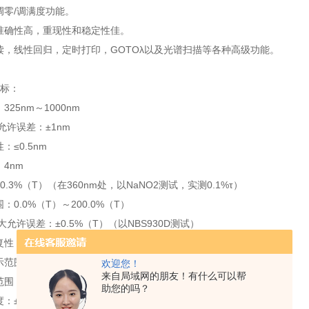
调零/调满度功能。
数准确性高，重现性和稳定性佳。
直读，线性回归，定时打印，GOTOλ以及光谱扫描等各种高级功能。
标：
325nm～1000nm
大允许误差：±1nm
：≤0.5nm
：4nm
0.3%（T）（在360nm处，以NaNO2测试，实测0.1%τ）
：0.0%（T）～200.0%（T）
i大允许误差：±0.5%（T）（以NBS930D测试）
复性：≤0.2%（T）
范围：-0.301（A）～4.000（A）
欢迎您！
来自局域网的朋友！有什么可以帮
围；0.000～9999（C）
助您的吗？
：±0.005（A）