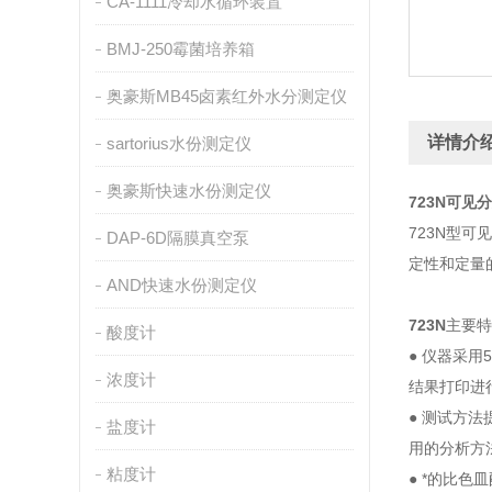
CA-1111冷却水循环装置
BMJ-250霉菌培养箱
奥豪斯MB45卤素红外水分测定仪
详情介
sartorius水份测定仪
奥豪斯快速水份测定仪
723N可见
723N型
DAP-6D隔膜真空泵
定性和定量
AND快速水份测定仪
723N
主要特
酸度计
● 仪器采
浓度计
结果打印进
● 测试方
盐度计
用的分析方
粘度计
● *的比