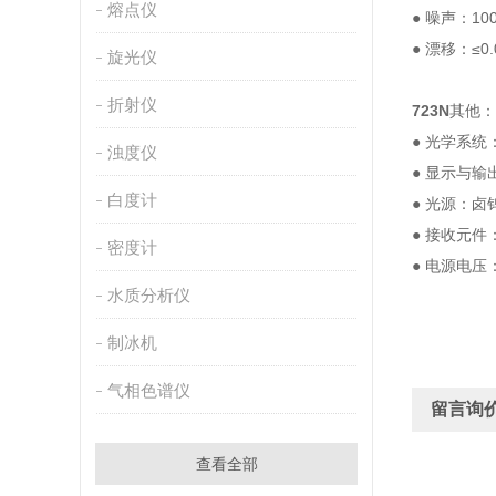
熔点仪
● 噪声：10
● 漂移：≤0.
旋光仪
折射仪
723N
其他：
● 光学系统
浊度仪
● 显示与输
白度计
● 光源：卤钨
● 接收元件
密度计
● 电源电压：A
水质分析仪
制冰机
气相色谱仪
留言询
查看全部