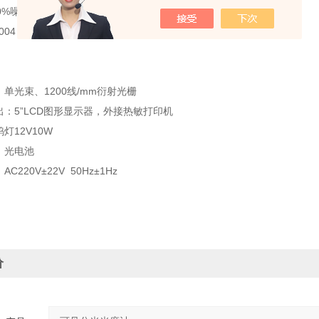
0%噪声≤0.3%（T）
004（A）/h
：单光束、1200线/mm衍射光栅
出：5”LCD图形显示器，外接热敏打印机
灯12V10W
：光电池
C220V±22V 50Hz±1Hz
价