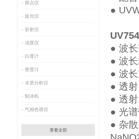
熔点仪
● U
旋光仪
折射仪
UV75
浊度仪
● 波长
白度计
● 波长
密度计
● 波
水质分析仪
● 透
制冰机
● 透
● 光
气相色谱仪
● 杂散
查看全部
NaN