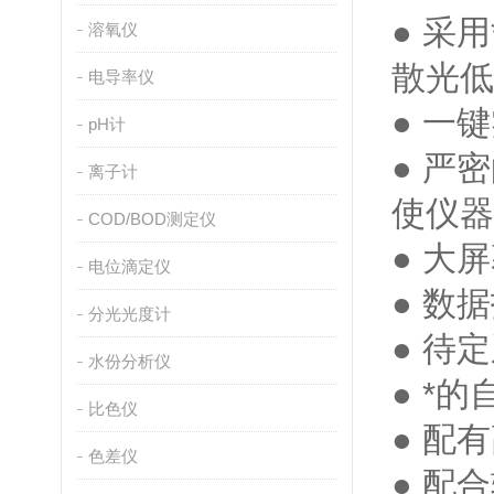
● 采
溶氧仪
散光低
电导率仪
● 一
pH计
● 严
离子计
使仪器
COD/BOD测定仪
● 大
电位滴定仪
● 数
分光光度计
● 待
水份分析仪
● *
比色仪
● 配
色差仪
● 配