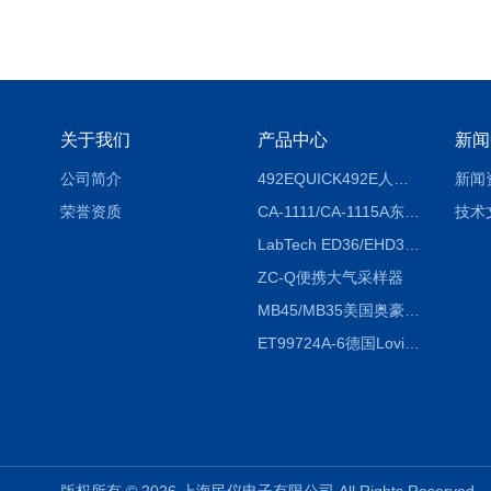
关于我们
产品中心
新闻
公司简介
492EQUICK492E人体综合测试仪
新闻
荣誉资质
CA-1111/CA-1115A东京理化EYELA CA-1111/CA-1115A冷却水循环装置
技术
LabTech ED36/EHD36智能电热消解仪ED36/EHD36
ZC-Q便携大气采样器
MB45/MB35美国奥豪斯OHAUS MB45/MB35卤素红外水分测定仪
ET99724A-6德国Lovibond ET99724A-6微电脑BOD测定仪