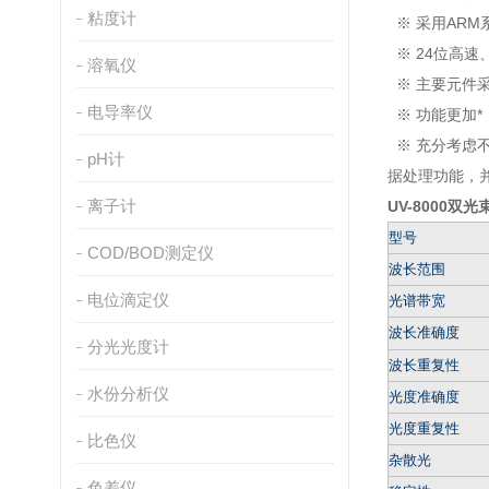
粘度计
※ 采用ARM
※ 24位高速
溶氧仪
※ 主要元件
电导率仪
※ 功能更加
※ 充分考虑
pH计
据处理功能，
离子计
UV-8000
型号
COD/BOD测定仪
波长范围
电位滴定仪
光谱带宽
波长准确度
分光光度计
波长重复性
水份分析仪
光度准确度
光度重复性
比色仪
杂散光
色差仪