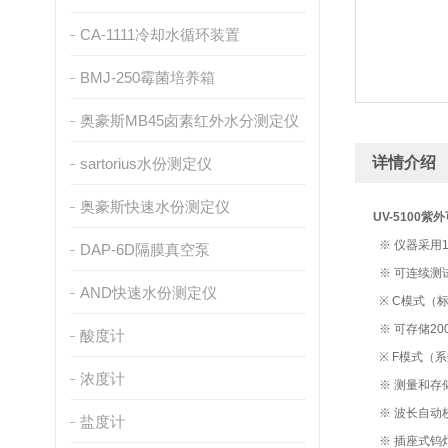
CA-1111冷却水循环装置
BMJ-250霉菌培养箱
奥豪斯MB45卤素红外水分测定仪
详情介绍
sartorius水份测定仪
奥豪斯快速水份测定仪
UV-5100
※ 仪器采用
DAP-6D隔膜真空泵
※ 可连续测
AND快速水份测定仪
※ C模式（
※ 可存储2
酸度计
※ F模式（
浓度计
※ 测量和存
※ 波长自动
盐度计
※ 插座式钨