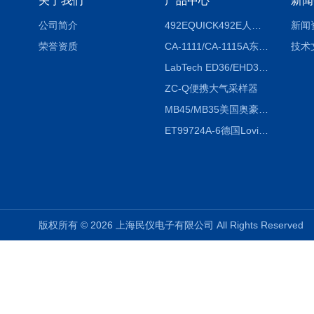
关于我们
产品中心
新闻
公司简介
492EQUICK492E人体综合测试仪
新闻
荣誉资质
CA-1111/CA-1115A东京理化EYELA CA-1111/CA-1115A冷却水循环装置
技术
LabTech ED36/EHD36智能电热消解仪ED36/EHD36
ZC-Q便携大气采样器
MB45/MB35美国奥豪斯OHAUS MB45/MB35卤素红外水分测定仪
ET99724A-6德国Lovibond ET99724A-6微电脑BOD测定仪
版权所有 © 2026 上海民仪电子有限公司 All Rights Reserve