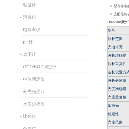
粘度计
※ 配有标准
※ 选配元析
溶氧仪
UV-5100
电导率仪
型号
波长范围
pH计
光谱带宽
离子计
波长准确度
波长重复性
COD/BOD测定仪
波长设置方
电位滴定仪
波长分辨率
光度准确度
分光光度计
光度重复性
水份分析仪
杂散光
稳定性
比色仪
光度范围
色差仪