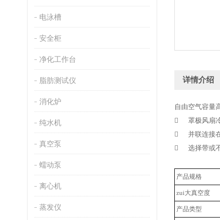
电泳槽
安全柜
净化工作台
详情介绍
脂肪测试仪
消化炉
自由空气容量高达
 罩极风扇
纯水机
 并联连接在泵
真空泵
 选择带或
蠕动泵
产品规格
离心机
zui大真空度
蒸发仪
产品类型