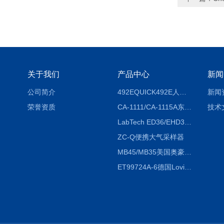
关于我们
产品中心
新闻
公司简介
492EQUICK492E人体综合测试仪
新闻
荣誉资质
CA-1111/CA-1115A东京理化EYELA CA-1111/CA-1115A冷却水循环装置
技术
LabTech ED36/EHD36智能电热消解仪ED36/EHD36
ZC-Q便携大气采样器
MB45/MB35美国奥豪斯OHAUS MB45/MB35卤素红外水分测定仪
ET99724A-6德国Lovibond ET99724A-6微电脑BOD测定仪