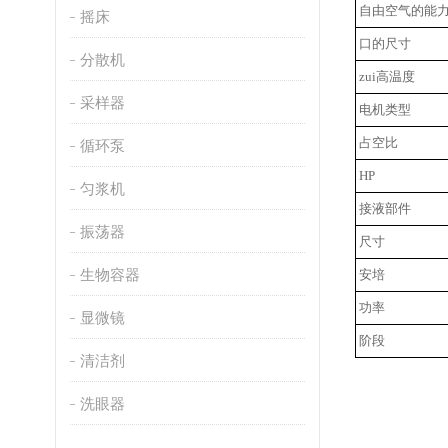
自由空气的能
摇床
口的尺寸
分散机
zui高温度
采样器
电机类型
占空比
循环泵
HP
匀浆机
接液部件
振荡器
尺寸
生物容器
安培
功率
显微镜
阶段
清洁剂
洗眼器