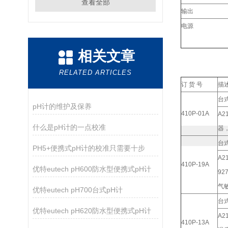
查看全部
输出
电源
相关文章
RELATED ARTICLES
订
货
号
描
台式
pH计的维护及保养
410P-01A
A2
什么是pH计的一点校准
器
台
PH5+便携式pH计的校准只需要十步
A2
410P-19A
优特eutech pH600防水型便携式pH计
92
气
优特eutech pH700台式pH计
台
优特eutech pH620防水型便携式pH计
A2
410P-13A