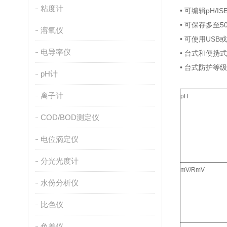
粘度计
• 可编辑pH
• 可保存多至
溶氧仪
• 可使用US
电导率仪
• 台式和便携
• 台式防护等级
pH计
离子计
pH
COD/BOD测定仪
电位滴定仪
分光光度计
mV/RmV
水份分析仪
比色仪
色差仪