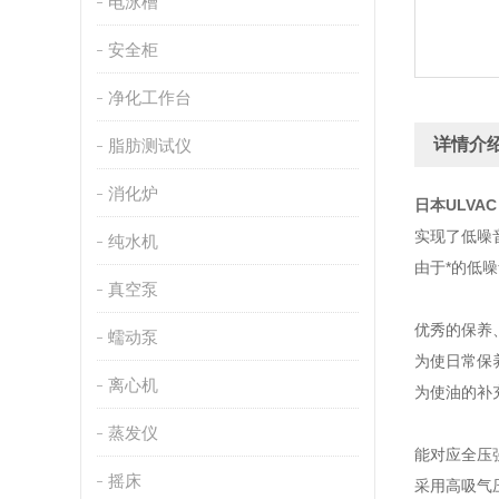
电泳槽
安全柜
净化工作台
详情介
脂肪测试仪
消化炉
日本ULVAC
实现了低噪
纯水机
由于*的低
真空泵
优秀的保养
蠕动泵
为使日常保
离心机
为使油的补充
蒸发仪
能对应全压
摇床
采用高吸气