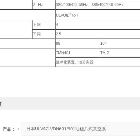
V - Hz
380/400/415-50Hz、380/400/440-60Hz
®
ULVOIL
R-7
上 限
4
下 限
2.5
88
104
TMN401
TM-2
油净化装置、油分离器
价
产品：