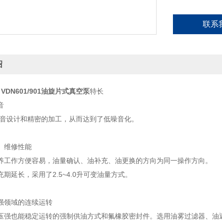
联系
绍
 VDN601/901油旋片式真空泵
特长
音
噪音设计和精密的加工，从而达到了低噪音化。
、维修性能
养工作方便容易，油量确认、油补充、油更换的方向为同一操作方向。
期延长，采用了2.5~4.0升可变油量方式。
强领域的连续运转
压强也能稳定运转的强制供油方式和氟橡胶密封件。选用油雾过滤器、油