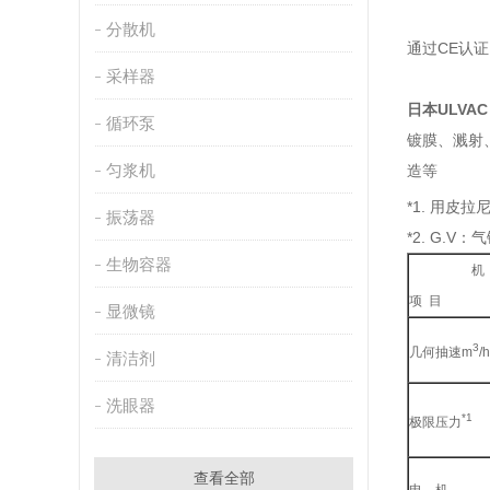
分散机
通过CE认
采样器
日本ULVAC
循环泵
镀膜、溅射
匀浆机
造等
*1. 用皮
振荡器
*2. G.V
生物容器
机
项 目
显微镜
3
几何抽速m
/
清洁剂
洗眼器
*
极限压力
查看全部
电 机