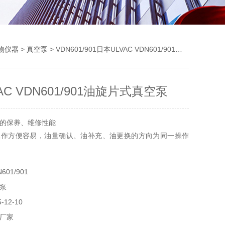
物仪器
>
真空泵
> VDN601/901日本ULVAC VDN601/901油旋片式真空泵
AC VDN601/901油旋片式真空泵
的保养、维修性能
工作方便容易，油量确认、油补充、油更换的方向为同一操作
长，采用了2.5~4.0升可变油量方式。
01/901
泵
12-10
厂家