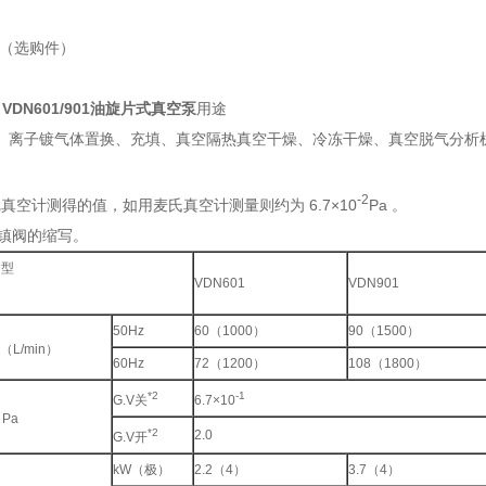
证（选购件）
 VDN601/901油旋片式真空泵
用途
、离子镀气体置换、充填、真空隔热真空干燥、冷冻干燥、真空脱气分析
-2
拉尼真空计测得的值，如用麦氏真空计测量则约为 6.7×10
Pa 。
：气镇阀的缩写。
 型
VDN601
VDN901
50Hz
60（1000）
90（1500）
h（L/min）
60Hz
72（1200）
108（1800）
*2
-1
G.V关
6.7×10
1
Pa
*2
2.0
G.V开
kW（极）
2.2（4）
3.7（4）