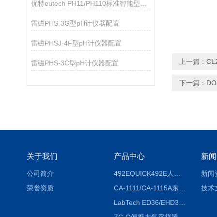
优特eutech PH11/PH110标准智能型PH计
雷磁PHS-3G型pH计仪器配置
雷磁PHSJ-4F型pH计仪器配置
上一篇：
CL
雷磁PHS-3C型pH计仪器配置
下一篇：
D
关于我们
产品中心
新闻
公司简介
492EQUICK492E人体综合测试仪
新闻
荣誉资质
CA-1111/CA-1115A东京理化EYELA CA-1111/CA-1115A冷却水循环装置
技术
LabTech ED36/EHD36智能电热消解仪ED36/EHD36