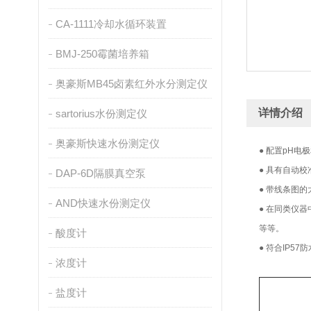
CA-1111冷却水循环装置
BMJ-250霉菌培养箱
奥豪斯MB45卤素红外水分测定仪
详情介绍
sartorius水份测定仪
奥豪斯快速水份测定仪
● 配置pH电
● 具有自动
DAP-6D隔膜真空泵
● 带线条图
AND快速水份测定仪
● 在同类仪
等等。
酸度计
● 符合IP5
浓度计
盐度计