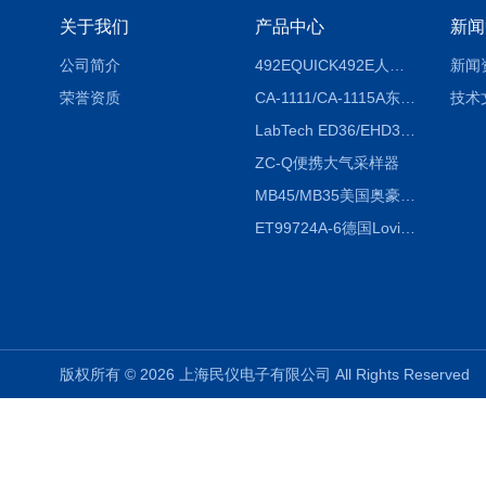
关于我们
产品中心
新闻
公司简介
492EQUICK492E人体综合测试仪
新闻
荣誉资质
CA-1111/CA-1115A东京理化EYELA CA-1111/CA-1115A冷却水循环装置
技术
LabTech ED36/EHD36智能电热消解仪ED36/EHD36
ZC-Q便携大气采样器
MB45/MB35美国奥豪斯OHAUS MB45/MB35卤素红外水分测定仪
ET99724A-6德国Lovibond ET99724A-6微电脑BOD测定仪
版权所有 © 2026 上海民仪电子有限公司 All Rights Reserve