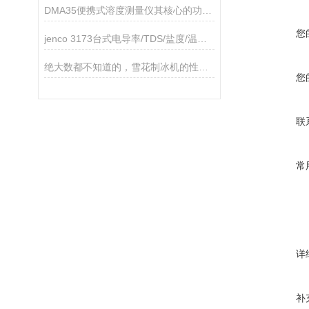
DMA35便携式溶度测量仪其核心的功能如下
您
jenco 3173台式电导率/TDS/盐度/温度测试仪
绝大数都不知道的，雪花制冰机的性能特征！
您
联
常
详
补