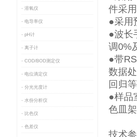
件采用
溶氧仪
●采用
电导率仪
●波长
pH计
调0%
离子计
●带R
COD/BOD测定仪
数据处
电位滴定仪
回归等
分光光度计
●样品
水份分析仪
色皿架
比色仪
色差仪
技术参