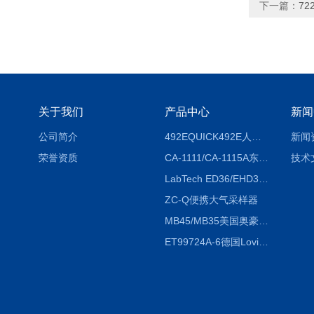
下一篇：
7
关于我们
产品中心
新闻
公司简介
492EQUICK492E人体综合测试仪
新闻
荣誉资质
CA-1111/CA-1115A东京理化EYELA CA-1111/CA-1115A冷却水循环装置
技术
LabTech ED36/EHD36智能电热消解仪ED36/EHD36
ZC-Q便携大气采样器
MB45/MB35美国奥豪斯OHAUS MB45/MB35卤素红外水分测定仪
ET99724A-6德国Lovibond ET99724A-6微电脑BOD测定仪