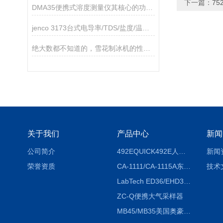
下一篇：
7
DMA35便携式溶度测量仪其核心的功能如下
jenco 3173台式电导率/TDS/盐度/温度测试仪
绝大数都不知道的，雪花制冰机的性能特征！
关于我们
产品中心
新闻
公司简介
492EQUICK492E人体综合测试仪
新闻
荣誉资质
CA-1111/CA-1115A东京理化EYELA CA-1111/CA-1115A冷却水循环装置
技术
LabTech ED36/EHD36智能电热消解仪ED36/EHD36
ZC-Q便携大气采样器
MB45/MB35美国奥豪斯OHAUS MB45/MB35卤素红外水分测定仪