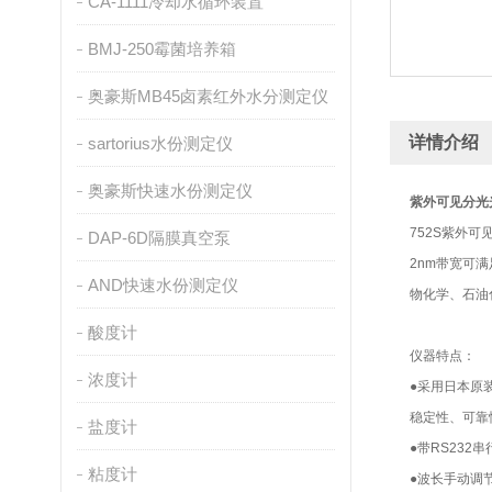
CA-1111冷却水循环装置
BMJ-250霉菌培养箱
奥豪斯MB45卤素红外水分测定仪
详情介绍
sartorius水份测定仪
奥豪斯快速水份测定仪
紫外可见分光
752S紫外
DAP-6D隔膜真空泵
2nm带宽可
AND快速水份测定仪
物化学、石油
酸度计
仪器特点：
浓度计
●采用日本原装
稳定性、可靠
盐度计
●带RS23
粘度计
●波长手动调