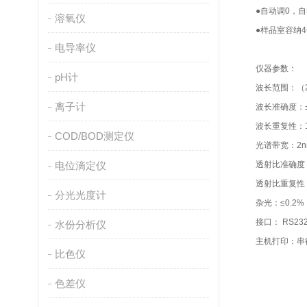
●自动调0，自
溶氧仪
●样品室容纳4
电导率仪
仪器参数：
pH计
波长范围：（20
离子计
波长准确度：±
波长重复性：1
COD/BOD测定仪
光谱带宽：2n
电位滴定仪
透射比准确度：±
透射比重复性：
分光光度计
杂光：≤0.2%（
接口： RS2
水份分析仪
主机打印：串
比色仪
色差仪