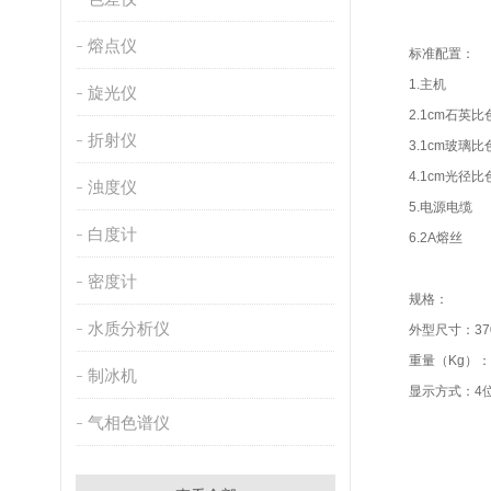
熔点仪
标准配置：
1.主机
旋光仪
2.1cm
折射仪
3.1cm
4.1cm光
浊度仪
5.电源
白度计
6.2A
密度计
规格：
水质分析仪
外型尺寸：37
重量（Kg）：9
制冰机
显示方式：4位
气相色谱仪