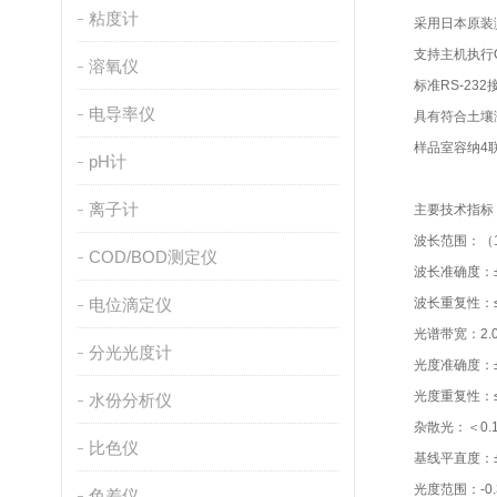
粘度计
采用日本原装
支持主机执行G
溶氧仪
标准RS-2
电导率仪
具有符合土壤
样品室容纳4
pH计
离子计
主要技术指标
波长范围：（1
COD/BOD测定仪
波长准确度：
电位滴定仪
波长重复性：≤
光谱带宽：2.
分光光度计
光度准确度：±0
光度重复性：≤0
水份分析仪
杂散光：＜0.1
比色仪
基线平直度：±0.
光度范围：-0.3
色差仪