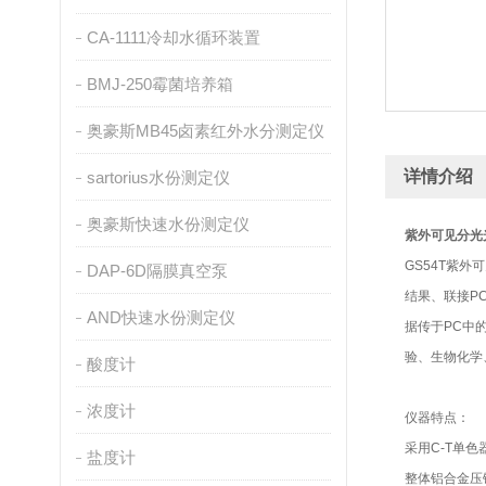
CA-1111冷却水循环装置
BMJ-250霉菌培养箱
奥豪斯MB45卤素红外水分测定仪
详情介绍
sartorius水份测定仪
奥豪斯快速水份测定仪
紫外可见分光
GS54T紫
DAP-6D隔膜真空泵
结果、联接P
AND快速水份测定仪
据传于PC中
验、生物化学
酸度计
浓度计
仪器特点：
采用C-T单
盐度计
整体铝合金压