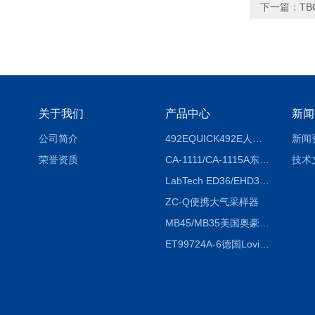
下一篇：
T
关于我们
产品中心
新闻
公司简介
492EQUICK492E人体综合测试仪
新闻
荣誉资质
CA-1111/CA-1115A东京理化EYELA CA-1111/CA-1115A冷却水循环装置
技术
LabTech ED36/EHD36智能电热消解仪ED36/EHD36
ZC-Q便携大气采样器
MB45/MB35美国奥豪斯OHAUS MB45/MB35卤素红外水分测定仪
ET99724A-6德国Lovibond ET99724A-6微电脑BOD测定仪