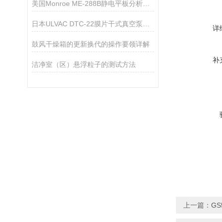
美国Monroe ME-288B静电平板分析仪详细资料
日本ULVAC DTC-22膜片干式真空泵技术参数
详
鼓风干燥箱的更新换代的操作要领详解
补
洁净室（区）悬浮粒子的测试方法
上一篇：
G