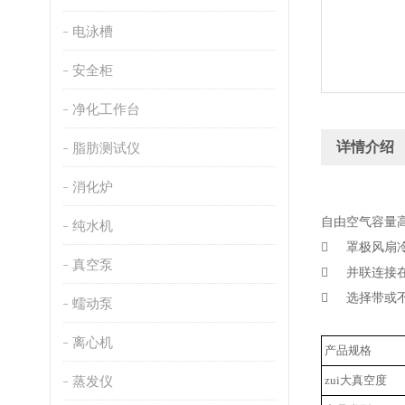
电泳槽
安全柜
净化工作台
详情介绍
脂肪测试仪
消化炉
自由空气容量高达
纯水机
 罩极风扇
真空泵
 并联连接在泵
 选择带或
蠕动泵
离心机
产品规格
蒸发仪
zui大真空度