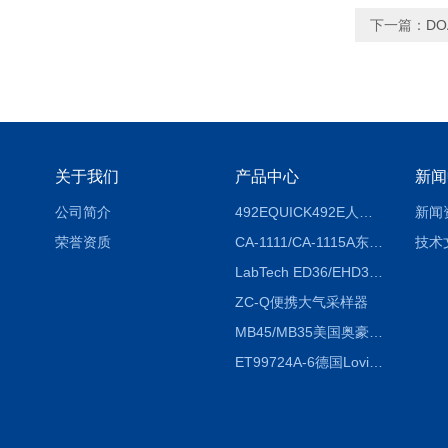
下一篇：
DO
关于我们
产品中心
新闻
公司简介
492EQUICK492E人体综合测试仪
新闻
荣誉资质
CA-1111/CA-1115A东京理化EYELA CA-1111/CA-1115A冷却水循环装置
技术
LabTech ED36/EHD36智能电热消解仪ED36/EHD36
ZC-Q便携大气采样器
MB45/MB35美国奥豪斯OHAUS MB45/MB35卤素红外水分测定仪
ET99724A-6德国Lovibond ET99724A-6微电脑BOD测定仪