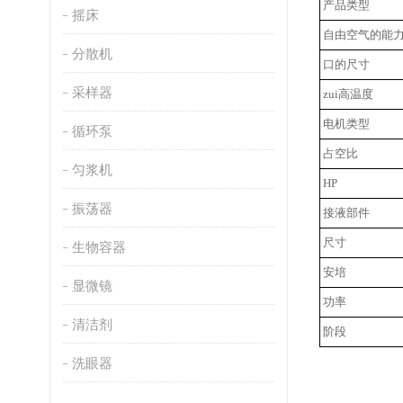
产品类型
摇床
自由空气的能
分散机
口的尺寸
采样器
zui高温度
电机类型
循环泵
占空比
匀浆机
HP
振荡器
接液部件
尺寸
生物容器
安培
显微镜
功率
清洁剂
阶段
洗眼器