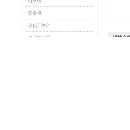
电泳槽
安全柜
净化工作台
详情介
脂肪测试仪
消化炉
自由空气容量
纯水机
 罩极风
真空泵
 并联连接
 选择带
蠕动泵
离心机
产品规格
蒸发仪
zui大真空度
产品类型
摇床