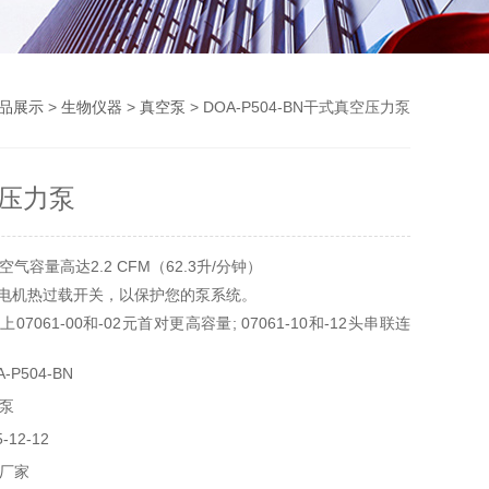
品展示
>
生物仪器
>
真空泵
> DOA-P504-BN干式真空压力泵
压力泵
气容量高达2.2 CFM（62.3升/分钟）
却电机热过载开关，以保护您的泵系统。
07061-00和-02元首对更高容量; 07061-10和-12头串联连
。
P504-BN
泵
12-12
厂家