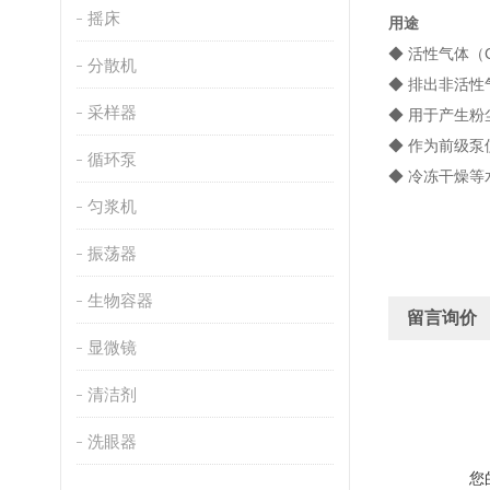
摇床
用途
◆ 活性气体（
分散机
◆ 排出非活
采样器
◆ 用于产生粉
◆ 作为前级
循环泵
◆ 冷冻干燥等
匀浆机
振荡器
生物容器
留言询价
显微镜
清洁剂
洗眼器
您