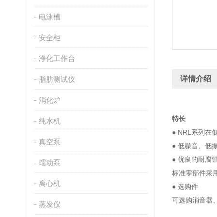
电泳槽
安全柜
净化工作台
详情介绍
脂肪测试仪
消化炉
特长
纯水机
● NRL系列
真空泵
● 低噪音、低
● 优良的耐腐
蠕动泵
标准零部件采
离心机
● 选购件
可选购消音器
蒸发仪