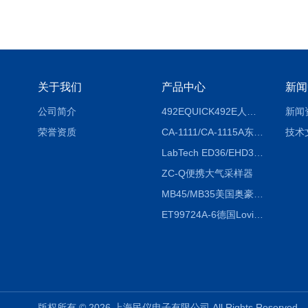
关于我们
产品中心
新闻
公司简介
492EQUICK492E人体综合测试仪
新闻
荣誉资质
CA-1111/CA-1115A东京理化EYELA CA-1111/CA-1115A冷却水循环装置
技术
LabTech ED36/EHD36智能电热消解仪ED36/EHD36
ZC-Q便携大气采样器
MB45/MB35美国奥豪斯OHAUS MB45/MB35卤素红外水分测定仪
ET99724A-6德国Lovibond ET99724A-6微电脑BOD测定仪
版权所有 © 2026 上海民仪电子有限公司 All Rights Reserve