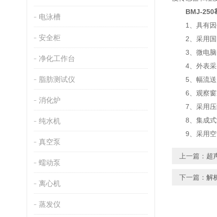
BMJ-25
电泳槽
1、具有因停
安全柜
2、采用国内
3、微电脑智
净化工作台
4、外表采用
脂肪测试仪
5、幅流送风
6、观察窗采
消化炉
7、采用压缩
8、集成式制
纯水机
9、采用空气
真空泵
上一篇：
超
蠕动泵
下一篇：
解
离心机
蒸发仪