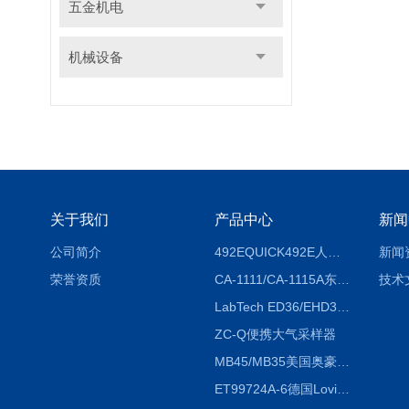
五金机电
机械设备
关于我们
产品中心
新闻
公司简介
492EQUICK492E人体综合测试仪
新闻
荣誉资质
CA-1111/CA-1115A东京理化EYELA CA-1111/CA-1115A冷却水循环装置
技术
LabTech ED36/EHD36智能电热消解仪ED36/EHD36
ZC-Q便携大气采样器
MB45/MB35美国奥豪斯OHAUS MB45/MB35卤素红外水分测定仪
ET99724A-6德国Lovibond ET99724A-6微电脑BOD测定仪