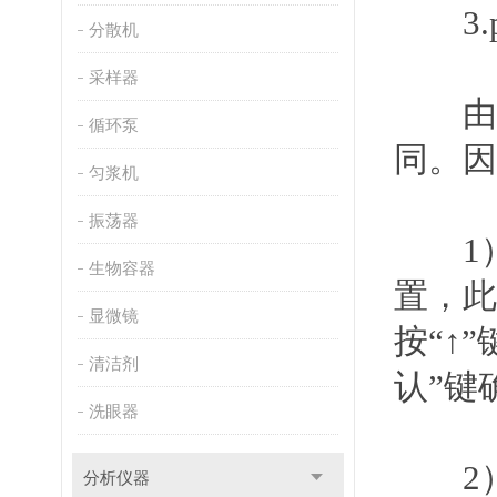
3.
分散机
采样器
由于
循环泵
同。因
匀浆机
振荡器
1
生物容器
置，此
显微镜
按
“↑”
清洁剂
认
”
键
洗眼器
2
分析仪器