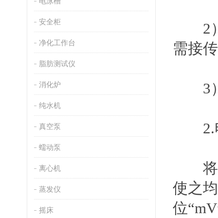
电泳槽
安全柜
2
净化工作台
需接传
脂肪测试仪
3
消化炉
纯水机
2.
真空泵
蠕动泵
将电
离心机
使之均
蒸发仪
位
“mV
摇床