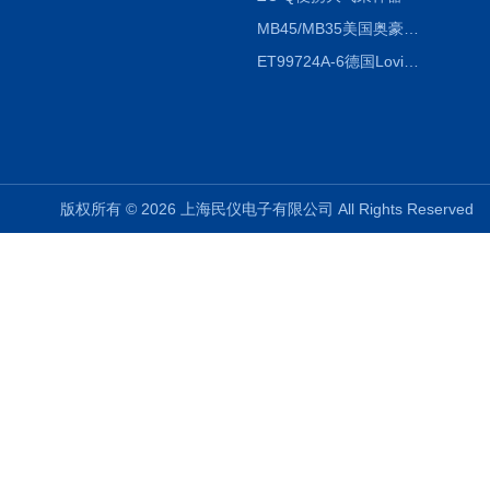
MB45/MB35美国奥豪斯OHAUS MB45/MB35卤素红外水分测定仪
ET99724A-6德国Lovibond ET99724A-6微电脑BOD测定仪
版权所有 © 2026 上海民仪电子有限公司 All Rights Reserve