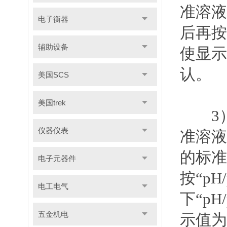
准溶液
电子衡器
后再按
辅助设备
使显示
认。
美国SCS
美国trek
3
仪器仪表
准溶液
的标准
电子元器件
按
“pH
电工电气
下
“pH
五金机电
示值为