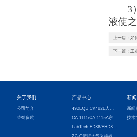
3
液使之
上一篇：
如
下一篇：
工
关于我们
产品中心
新闻
公司简介
492EQUICK492E人体综合测试仪
新闻
荣誉资质
CA-1111/CA-1115A东京理化EYELA CA-1111/CA-1115A冷却水循环装置
技术
LabTech ED36/EHD36智能电热消解仪ED36/EHD36
ZC-Q便携大气采样器