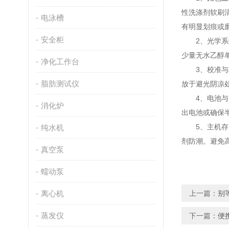
性洗涤剂软刷
电泳槽
有明显划痕或
安全柜
2、光学系统
少量无水乙醇
净化工作台
3、校准与标准
脂肪测试仪
放于避光阴凉
4、电池与电
消化炉
出电池或确保
5、主机存放
纯水机
剂防潮。避免
真空泵
蠕动泵
离心机
上一篇：
别
蒸发仪
下一篇：
便