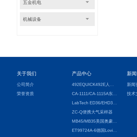
五金机电
机械设备
关于我们
产品中心
新闻
公司简介
492EQUICK492E人体综合测试仪
新闻
荣誉资质
CA-1111/CA-1115A东京理化EYELA CA-1111/CA-1115A冷却水循环装置
技术
LabTech ED36/EHD36智能电热消解仪ED36/EHD36
ZC-Q便携大气采样器
MB45/MB35美国奥豪斯OHAUS MB45/MB35卤素红外水分测定仪
ET99724A-6德国Lovibond ET99724A-6微电脑BOD测定仪