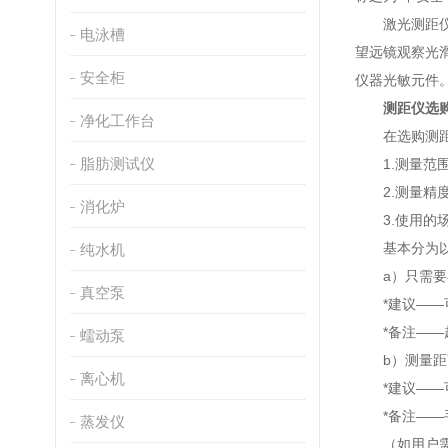
激光测距仪，
电泳槽
望远镜观察光
安全柜
仪器光敏元件
测距仪选购
净化工作台
在选购测距
脂肪测试仪
1.测量范
2.测量精
消化炉
3.使用的
基本分为以
纯水机
a）只需要在
真空泵
*建议——可
*备注——超
蠕动泵
b）测量距离
离心机
*建议——可
*备注——手
蒸发仪
（如用户需要