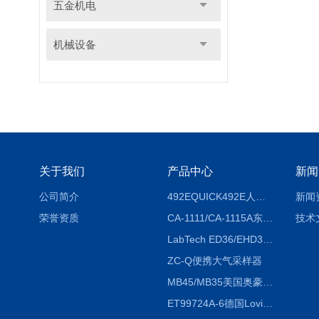
五金机电
机械设备
关于我们
产品中心
新闻
公司简介
492EQUICK492E人体综合测试仪
新闻
荣誉资质
CA-1111/CA-1115A东京理化EYELA CA-1111/CA-1115A冷却水循环装置
技术
LabTech ED36/EHD36智能电热消解仪ED36/EHD36
ZC-Q便携大气采样器
MB45/MB35美国奥豪斯OHAUS MB45/MB35卤素红外水分测定仪
ET99724A-6德国Lovibond ET99724A-6微电脑BOD测定仪