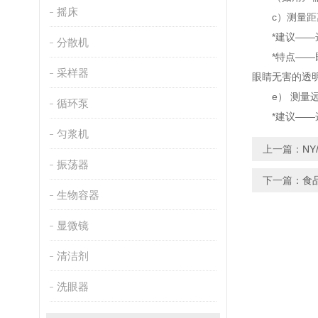
摇床
c）测量距离
*建议——选
分散机
*特点——既
采样器
眼睛无害的透
e） 测量远
循环泵
*建议——选
匀浆机
上一篇：
NY
振荡器
下一篇：
食
生物容器
显微镜
清洁剂
洗眼器