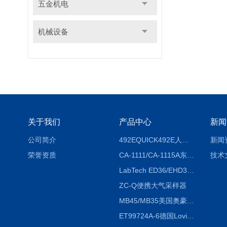
五金机电
机械设备
关于我们
产品中心
新闻
公司简介
492EQUICK492E人体综合测试仪
新闻
荣誉资质
CA-1111/CA-1115A东京理化EYELA CA-1111/CA-1115A冷却水循环装置
技术
LabTech ED36/EHD36智能电热消解仪ED36/EHD36
ZC-Q便携大气采样器
MB45/MB35美国奥豪斯OHAUS MB45/MB35卤素红外水分测定仪
ET99724A-6德国Lovibond ET99724A-6微电脑BOD测定仪