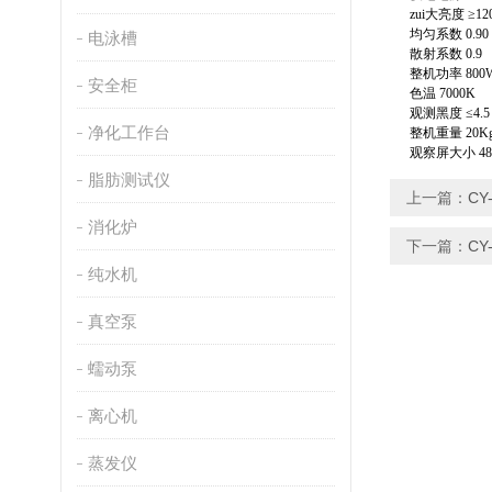
zui大亮度 ≥120
均匀系数 0.90
电泳槽
散射系数 0.9
整机功率 800
安全柜
色温 7000K
观测黑度 ≤4.
净化工作台
整机重量 20K
观察屏大小 480
脂肪测试仪
上一篇：
C
消化炉
下一篇：
C
纯水机
真空泵
蠕动泵
离心机
蒸发仪