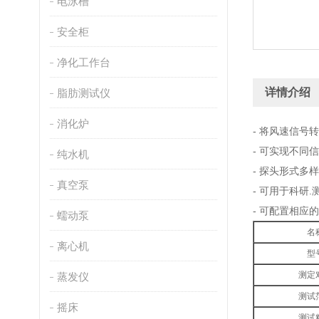
电泳槽
安全柜
净化工作台
详情介绍
脂肪测试仪
消化炉
- 将风速信号
- 可实现不同信号
纯水机
- 探头形式多样
真空泵
- 可用于科研
- 可配置相应
蠕动泵
名
离心机
型
测定
蒸发仪
测试
摇床
测试