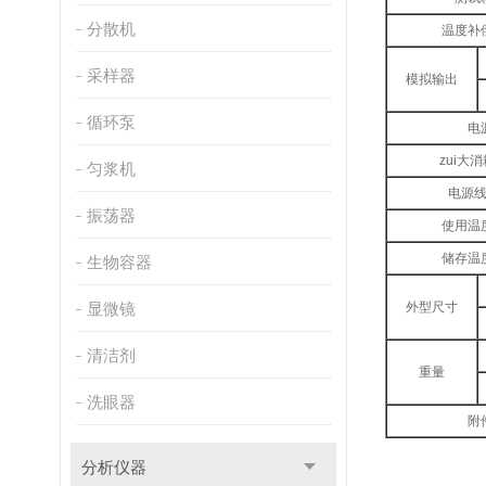
分散机
温度补
采样器
模拟输出
循环泵
电
zui大
匀浆机
电源
振荡器
使用温
储存温
生物容器
显微镜
外型尺寸
清洁剂
重量
洗眼器
附
分析仪器