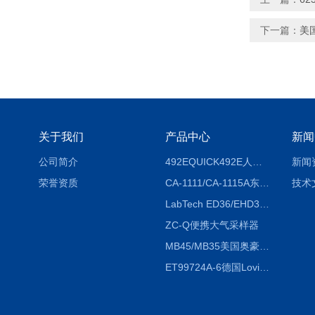
下一篇：
美国
关于我们
产品中心
新闻
公司简介
492EQUICK492E人体综合测试仪
新闻
荣誉资质
CA-1111/CA-1115A东京理化EYELA CA-1111/CA-1115A冷却水循环装置
技术
LabTech ED36/EHD36智能电热消解仪ED36/EHD36
ZC-Q便携大气采样器
MB45/MB35美国奥豪斯OHAUS MB45/MB35卤素红外水分测定仪
ET99724A-6德国Lovibond ET99724A-6微电脑BOD测定仪