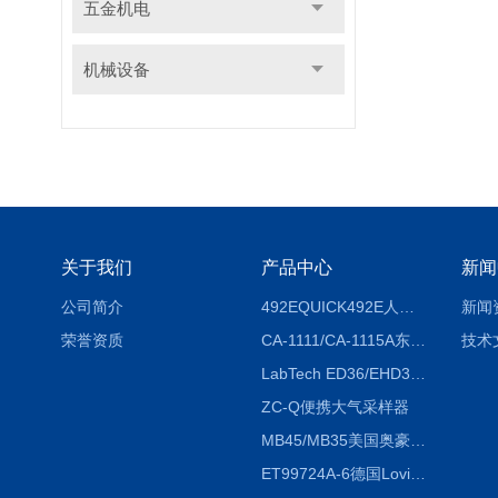
五金机电
机械设备
关于我们
产品中心
新闻
公司简介
492EQUICK492E人体综合测试仪
新闻
荣誉资质
CA-1111/CA-1115A东京理化EYELA CA-1111/CA-1115A冷却水循环装置
技术
LabTech ED36/EHD36智能电热消解仪ED36/EHD36
ZC-Q便携大气采样器
MB45/MB35美国奥豪斯OHAUS MB45/MB35卤素红外水分测定仪
ET99724A-6德国Lovibond ET99724A-6微电脑BOD测定仪