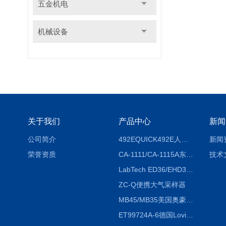
五金机电
机械设备
关于我们
产品中心
新闻
公司简介
492EQUICK492E人体综合测试仪
新闻
荣誉资质
CA-1111/CA-1115A东京理化EYELA CA-1111/CA-1115A冷却水循环装置
技术
LabTech ED36/EHD36智能电热消解仪ED36/EHD36
ZC-Q便携大气采样器
MB45/MB35美国奥豪斯OHAUS MB45/MB35卤素红外水分测定仪
ET99724A-6德国Lovibond ET99724A-6微电脑BOD测定仪