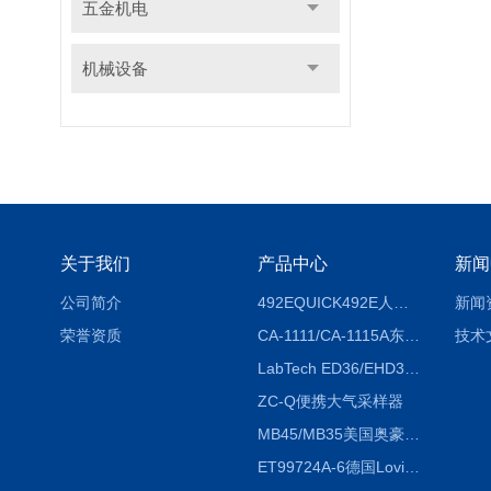
五金机电
机械设备
关于我们
产品中心
新闻
公司简介
492EQUICK492E人体综合测试仪
新闻
荣誉资质
CA-1111/CA-1115A东京理化EYELA CA-1111/CA-1115A冷却水循环装置
技术
LabTech ED36/EHD36智能电热消解仪ED36/EHD36
ZC-Q便携大气采样器
MB45/MB35美国奥豪斯OHAUS MB45/MB35卤素红外水分测定仪
ET99724A-6德国Lovibond ET99724A-6微电脑BOD测定仪