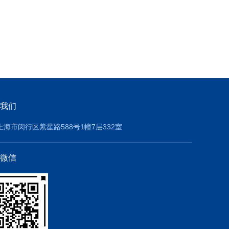
我们
上海市闵行区紫星路588号1幢7层332室
微信