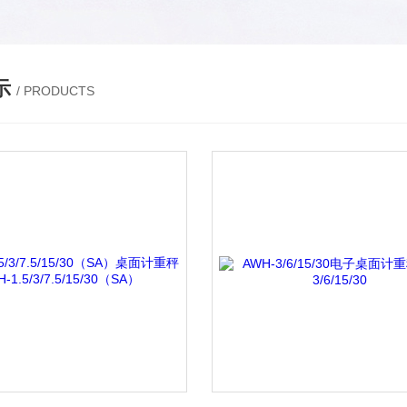
示
/ PRODUCTS