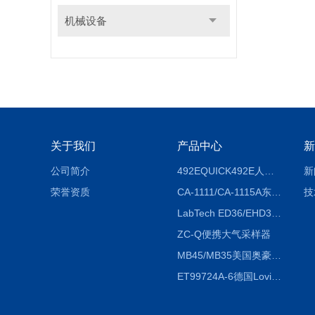
机械设备
关于我们
产品中心
新
公司简介
492EQUICK492E人体综合测试仪
新
荣誉资质
CA-1111/CA-1115A东京理化EYELA CA-1111/CA-1115A冷却水循环装置
技
LabTech ED36/EHD36智能电热消解仪ED36/EHD36
ZC-Q便携大气采样器
MB45/MB35美国奥豪斯OHAUS MB45/MB35卤素红外水分测定仪
ET99724A-6德国Lovibond ET99724A-6微电脑BOD测定仪