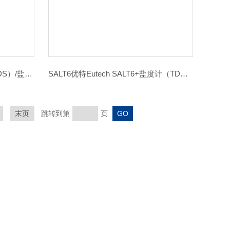
EC200电导率/总固体溶解度（TDS）/盐度测定仪德国Lovibond
SALT6优特Eutech SALT6+盐度计（TDS）
末页
跳转到第
页