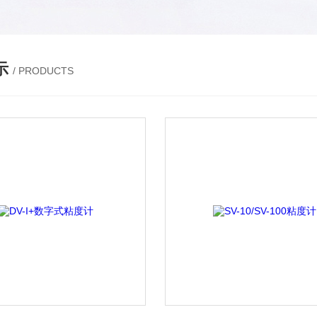
示
/ PRODUCTS