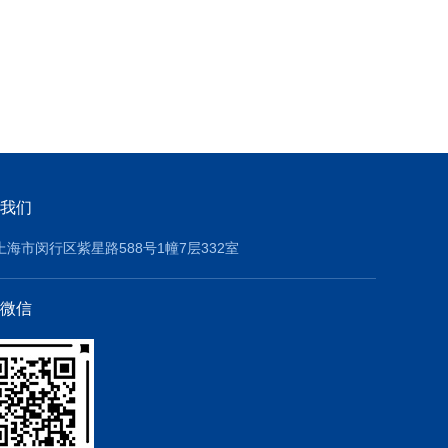
我们
上海市闵行区紫星路588号1幢7层332室
微信