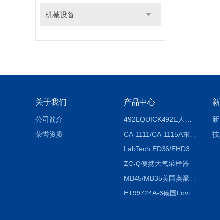
机械设备
关于我们
产品中心
新
公司简介
492EQUICK492E人体综合测试仪
新
荣誉资质
CA-1111/CA-1115A东京理化EYELA CA-1111/CA-1115A冷却水循环装置
技
LabTech ED36/EHD36智能电热消解仪ED36/EHD36
ZC-Q便携大气采样器
MB45/MB35美国奥豪斯OHAUS MB45/MB35卤素红外水分测定仪
ET99724A-6德国Lovibond ET99724A-6微电脑BOD测定仪