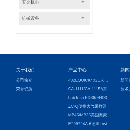
五金机电
机械设备
关于我们
产品中心
新闻
公司简介
492EQUICK492E人体综合测试仪
新闻
荣誉资质
CA-1111/CA-1115A东京理化EYELA CA-1111/CA-1115A冷却水循环装置
技术
LabTech ED36/EHD36智能电热消解仪ED36/EHD36
ZC-Q便携大气采样器
MB45/MB35美国奥豪斯OHAUS MB45/MB35卤素红外水分测定仪
ET99724A-6德国Lovibond ET99724A-6微电脑BOD测定仪